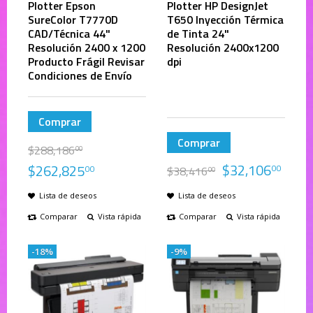
Plotter Epson
Plotter HP DesignJet
SureColor T7770D
T650 Inyección Térmica
CAD/Técnica 44"
de Tinta 24"
Resolución 2400 x 1200
Resolución 2400x1200
Producto Frágil Revisar
dpi
Condiciones de Envío
Comprar
Comprar
$
288,186
00
$
32,106
$
262,825
00
00
$
38,416
00
Lista de deseos
Lista de deseos
Comparar
Vista rápida
Comparar
Vista rápida
-18%
-9%