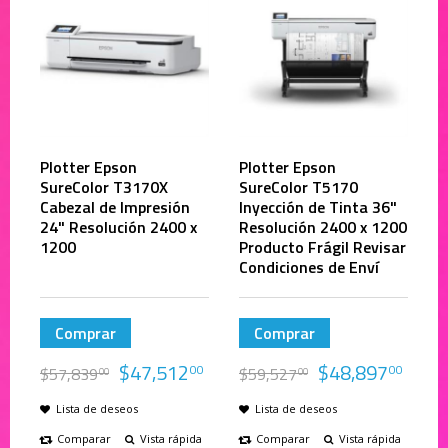
Plotter Epson
Plotter Epson
SureColor T3170X
SureColor T5170
Cabezal de Impresión
Inyección de Tinta 36"
24" Resolución 2400 x
Resolución 2400 x 1200
1200
Producto Frágil Revisar
Condiciones de Enví
Comprar
Comprar
$
47,512
$
48,897
00
00
$
57,839
$
59,527
00
00
Lista de deseos
Lista de deseos
Comparar
Vista rápida
Comparar
Vista rápida