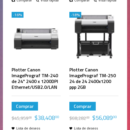
Comparar
Vista rápida
Comparar
Vista rápida
-16%
-18%
Plotter Canon
Plotter Canon
ImagePrograf TM-240
ImagePrograf TM-250
de 24" 2400 x 1200DPI
24 de 24 2400x1200
Ethernet/USB2.0/LAN
ppp 2GB
Comprar
Comprar
$
38,408
$
56,089
00
00
$
45,959
$
68,282
00
00
Lista de deseos
Lista de deseos