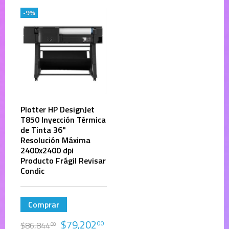
-9%
Plotter HP DesignJet
T850 Inyección Térmica
de Tinta 36"
Resolución Máxima
2400x2400 dpi
Producto Frágil Revisar
Condic
Comprar
$
79,202
00
$
86,844
00