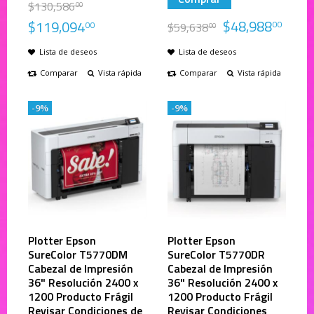
$
130,586
00
$
48,988
$
119,094
00
00
$
59,638
00
Lista de deseos
Lista de deseos
Comparar
Vista rápida
Comparar
Vista rápida
-9%
-9%
Plotter Epson
Plotter Epson
SureColor T5770DM
SureColor T5770DR
Cabezal de Impresión
Cabezal de Impresión
36" Resolución 2400 x
36" Resolución 2400 x
1200 Producto Frágil
1200 Producto Frágil
Revisar Condiciones de
Revisar Condiciones