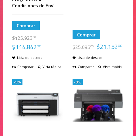
Condiciones de Enví
Comprar
Comprar
$
125,923
00
$
21,152
$
114,842
00
00
$
25,095
00
Lista de deseos
Lista de deseos
Comparar
Vista rápida
Comparar
Vista rápida
-9%
-9%