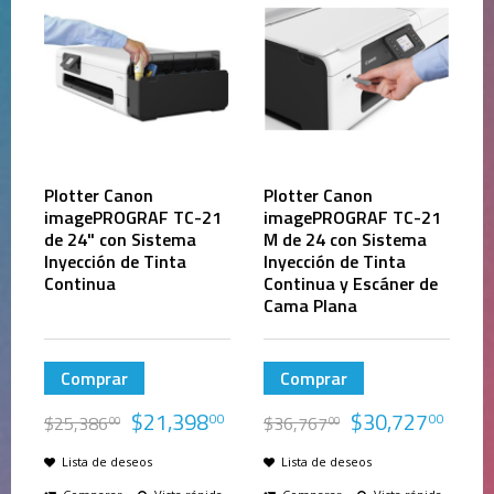
Plotter Canon
Plotter Canon
imagePROGRAF TC-21
imagePROGRAF TC-21
de 24" con Sistema
M de 24 con Sistema
Inyección de Tinta
Inyección de Tinta
Continua
Continua y Escáner de
Cama Plana
Comprar
Comprar
$
21,398
$
30,727
00
00
$
25,386
$
36,767
00
00
Lista de deseos
Lista de deseos