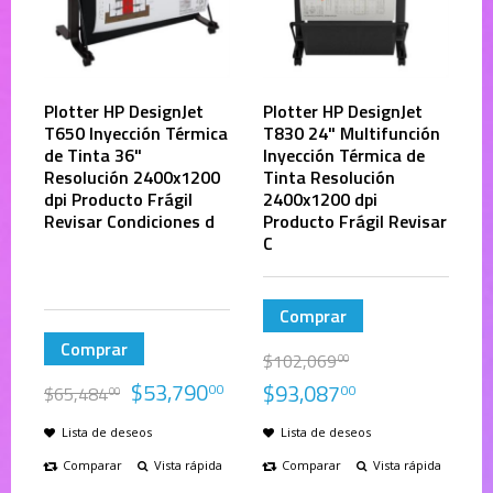
Plotter HP DesignJet
Plotter HP DesignJet
T650 Inyección Térmica
T830 24" Multifunción
de Tinta 36"
Inyección Térmica de
Resolución 2400x1200
Tinta Resolución
dpi Producto Frágil
2400x1200 dpi
Revisar Condiciones d
Producto Frágil Revisar
C
Comprar
Comprar
$
102,069
00
$
53,790
$
93,087
00
00
$
65,484
00
Lista de deseos
Lista de deseos
Comparar
Vista rápida
Comparar
Vista rápida