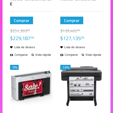
E
Comprar
Comprar
$
251,303
$
139,402
00
00
$
229,187
$
127,135
00
00
Lista de deseos
Lista de deseos
Comparar
Vista rápida
Comparar
Vista rápida
-9%
-16%