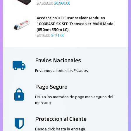
$
7,993
.
00
$
6,966
.
00
Accesorios H3C Transceiver Modules
1000BASE SX SFP Transceiver Multi Mode
(850nm 550m LC)
$
516
.
00
$
471
.
00
Envios Nacionales
Enviamos a todos los Estados
Pago Seguro
Utiliza los metodos de pago mas seguos del
mercado
Proteccion al Cliente
Desde click hasta la entrega