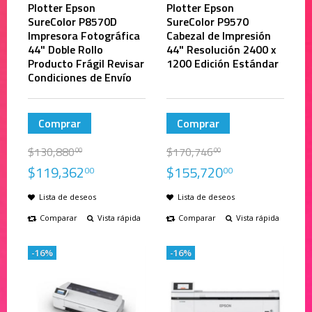
Plotter Epson
Plotter Epson
SureColor P8570D
SureColor P9570
Impresora Fotográfica
Cabezal de Impresión
44" Doble Rollo
44" Resolución 2400 x
Producto Frágil Revisar
1200 Edición Estándar
Condiciones de Envío
Comprar
Comprar
$
130,880
$
170,746
00
00
$
119,362
$
155,720
00
00
Lista de deseos
Lista de deseos
Comparar
Vista rápida
Comparar
Vista rápida
-16%
-16%