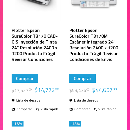
Plotter Epson
Plotter Epson
SureColor T3170 CAD-
SureColor T3170M
GIS Inyección de Tinta
Escáner Integrado 24"
24" Resolución 2400 x
Resolución 2400 x 1200
1200 Producto Frágil
Producto Frágil Revisar
Revisar Condiciones
Condiciones de Envío
Comprar
Comprar
$
14,772
$
44,657
00
00
$
17,527
$
53,436
00
00
Lista de deseos
Lista de deseos
Comparar
Vista rápida
Comparar
Vista rápida
-18%
-18%