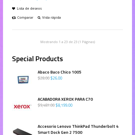
Lista de deseos
Comparar
Vista rápida
Mostrando 1 a 23 de 23 (1 Páginas)
Special Products
Abaco Baco Chico 1005
$
28
.
00
$
26
.
00
ACABADORA XEROX PARA C70
$
9,487
.
00
$
8,199
.
00
Accesorio Lenovo ThinkPad Thunderbolt 4
Smart Dock Gen 2 7500