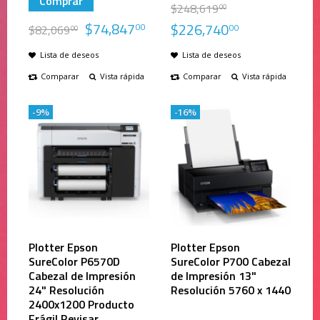
Comprar
$
248,619
00
$
74,847
$
226,740
00
00
$
82,069
00
Lista de deseos
Lista de deseos
Comparar
Vista rápida
Comparar
Vista rápida
-9%
-16%
Plotter Epson
Plotter Epson
SureColor P6570D
SureColor P700 Cabezal
Cabezal de Impresión
de Impresión 13"
24" Resolución
Resolución 5760 x 1440
2400x1200 Producto
Frágil Revisar