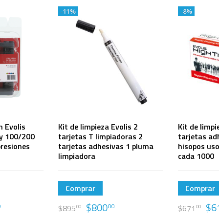
-11%
-8%
n Evolis
Kit de limpieza Evolis 2
Kit de limpi
y 100/200
tarjetas T limpiadoras 2
tarjetas ad
resiones
tarjetas adhesivas 1 pluma
hisopos uso
limpiadora
cada 1000
Comprar
Comprar
$
800
$
6
0
00
$
895
$
671
00
00