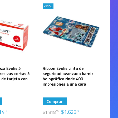
-11%
eza Evolis 5
Ribbon Evolis cinta de
hesivas cortas 5
seguridad avanzada barniz
 de tarjeta con
holográfico rinde 400
impresiones a una cara
Comprar
14
$
1,623
00
00
$
1,818
00