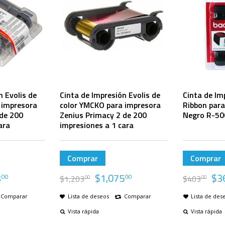
n Evolis de
Cinta de Impresión Evolis de
Cinta de Im
 impresora
color YMCKO para impresora
Ribbon par
 de 200
Zenius Primacy 2 de 200
Negro R-50
ara
impresiones a 1 cara
Comprar
Comprar
3
$
1,075
$
3
00
00
$
1,203
$
403
00
00
Comparar
Lista de deseos
Comparar
Lista de des
Vista rápida
Vista rápida