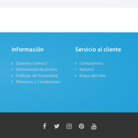
Información
Servicio al cliente
Quienes Somos?
Contáctenos
Información de Envíos
Returns
Políticas de Privacidad
Mapa del sitio
Términos y Condiciones