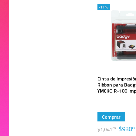
-11%
Cinta de Impresió
Ribbon para Badg
YMCKO R-100 Imp
Comprar
$
930
0
$
1,041
00