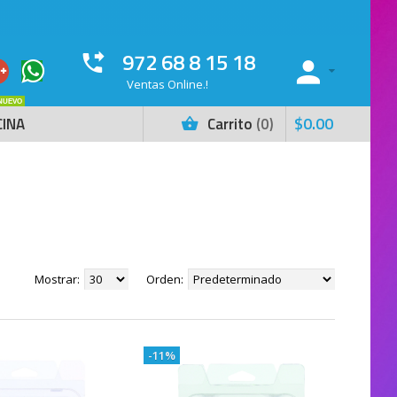
972 68 8 15 18
Ventas Online.!
NUEVO
$
0
.
00
CINA
Carrito
0
Mostrar:
Orden:
-11%