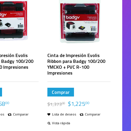
presión Evolis
Cinta de Impresión Evolis
a Badgy 100/200
Ribbon para Badgy 100/200
0 Impresiones
YMCKO + PVC R-100
Impresiones
Comprar
68
$
1,225
00
00
$
1,373
00
eos
Comparar
Lista de deseos
Comparar
Vista rápida