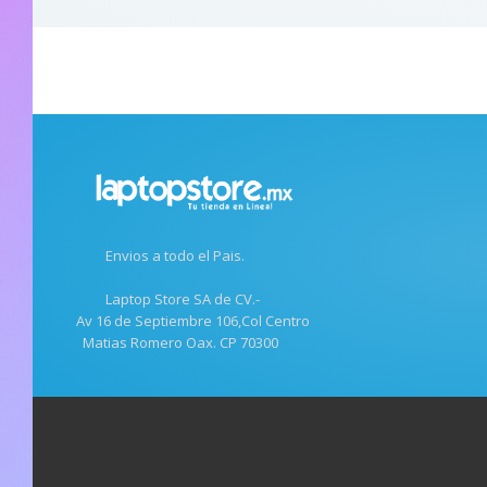
Envios a todo el Pais.
Laptop Store SA de CV.-
Av 16 de Septiembre 106,Col Centro
Matias Romero Oax. CP 70300