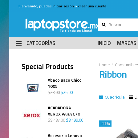
Bienvenido, puedes
iniciar sesión
o
crear una cuenta
.
CATEGORÍAS
INICIO
MARCAS
Special Products
Consumible
Ribbon
Abaco Baco Chico
1005
$
28
.
00
$
26
.
00
Cuadrícula
Li
ACABADORA
XEROX PARA C70
$
9,487
.
00
$
8,199
.
00
-11%
Accesorio Lenovo