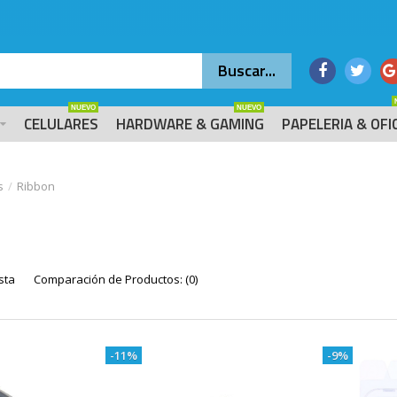
NUEVO
NUEVO
CELULARES
HARDWARE & GAMING
PAPELERIA & OFI
s
Ribbon
sta
Comparación de Productos: (0)
-11%
-9%