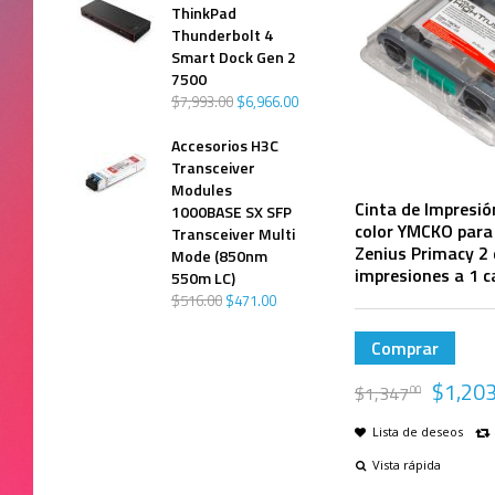
ThinkPad
Thunderbolt 4
Smart Dock Gen 2
7500
$
7,993
.
00
$
6,966
.
00
Accesorios H3C
Transceiver
Modules
Cinta de Impresió
1000BASE SX SFP
color YMCKO para
Transceiver Multi
Zenius Primacy 2
Mode (850nm
impresiones a 1 c
550m LC)
$
516
.
00
$
471
.
00
Comprar
$
1,20
$
1,347
00
Lista de deseos
Vista rápida