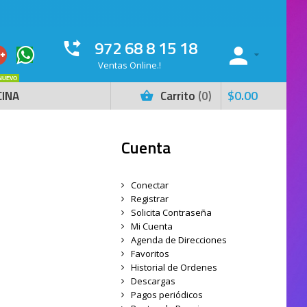
972 68 8 15 18
Ventas Online.!
NUEVO
$
0
.
00
CINA
Carrito
0
Cuenta
Conectar
Registrar
Solicita Contraseña
Mi Cuenta
Agenda de Direcciones
Favoritos
Historial de Ordenes
Descargas
Pagos periódicos