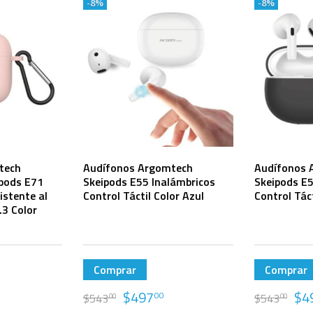
-8%
-8%
tech
Audífonos Argomtech
Audífonos 
ipods E71
Skeipods E55 Inalámbricos
Skeipods E5
istente al
Control Táctil Color Azul
Control Tác
.3 Color
Comprar
Comprar
$
497
$
4
00
$
543
$
543
00
00