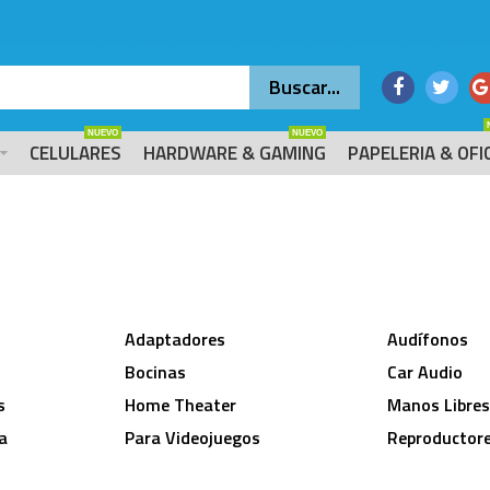
NUEVO
NUEVO
CELULARES
HARDWARE & GAMING
PAPELERIA & OFI
Adaptadores
Audífonos
Bocinas
Car Audio
s
Home Theater
Manos Libre
a
Para Videojuegos
Reproductor