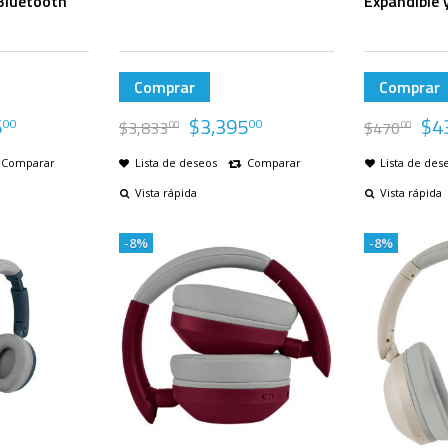
Bluetooth
Expandible y
Comprar
Comprar
6
$
3,395
$
4
00
00
$
3,833
$
470
00
00
Comparar
Lista de deseos
Comparar
Lista de des
Vista rápida
Vista rápida
-8%
-8%