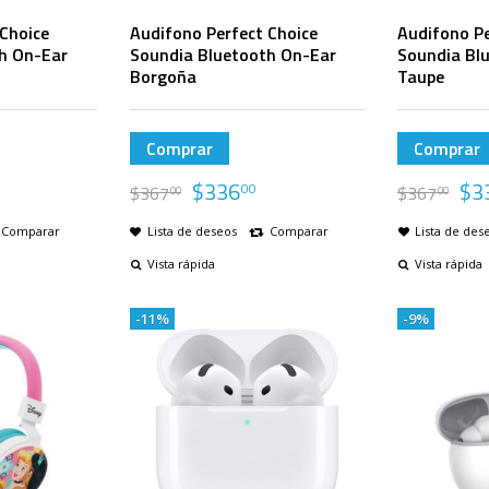
Choice
Audifono Perfect Choice
Audifono Pe
h On-Ear
Soundia Bluetooth On-Ear
Soundia Bl
Borgoña
Taupe
Comprar
Comprar
$
336
$
3
00
$
367
$
367
00
00
Comparar
Lista de deseos
Comparar
Lista de des
Vista rápida
Vista rápida
-11%
-9%