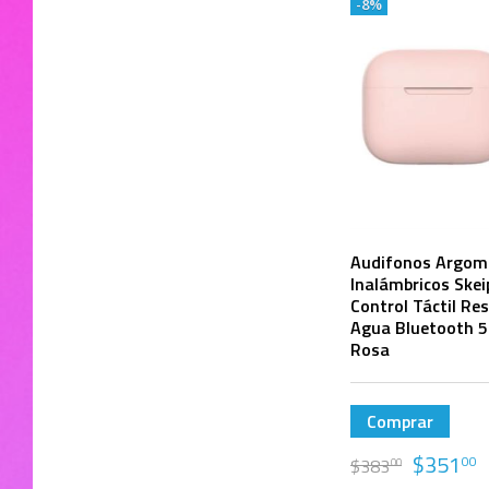
-8%
Audifonos Argom
Inalámbricos Ske
Control Táctil Res
Agua Bluetooth 5
Rosa
Comprar
$
351
00
$
383
00