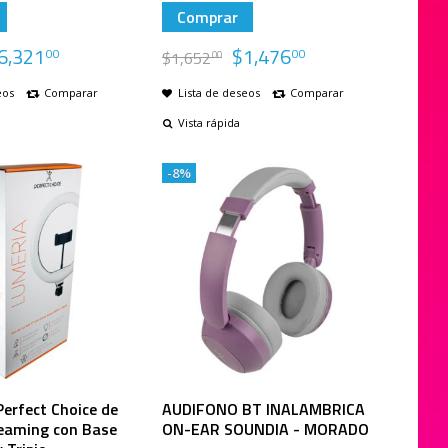
Comprar
6,321
$
1,476
00
00
$
1,652
00
eos
Comparar
Lista de deseos
Comparar
Vista rápida
-8%
Perfect Choice de
AUDIFONO BT INALAMBRICA
reaming con Base
ON-EAR SOUNDIA - MORADO