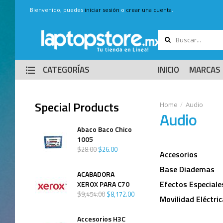
Bienvenido, puedes
iniciar sesión
o
crear una cuenta
.
CATEGORÍAS
INICIO
MARCAS
Special Products
Audio
Audio
Abaco Baco Chico
1005
$
28
.
00
$
26
.
00
Accesorios
Base Diademas
ACABADORA
Efectos Especiale
XEROX PARA C70
$
9,454
.
00
$
8,172
.
00
Movilidad Eléctric
Accesorios H3C