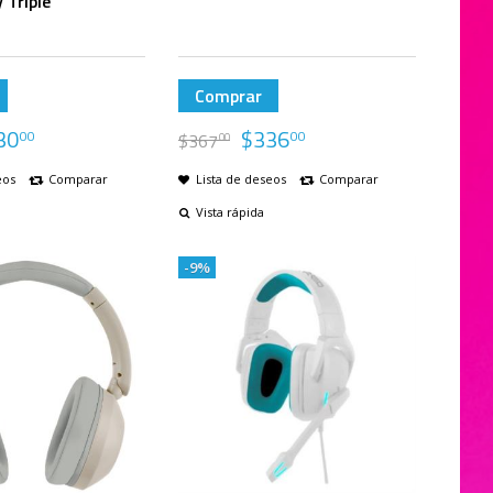
 Tripie
Comprar
30
$
336
00
00
$
367
00
eos
Comparar
Lista de deseos
Comparar
Vista rápida
-9%