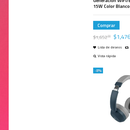
Generación WiFi/
15W Color Blanco
Comprar
$
1,47
$
1,652
00
Lista de deseos
Vista rápida
-8%