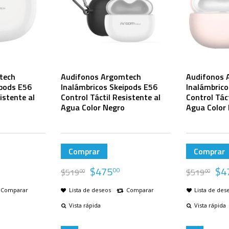
tech
Audifonos Argomtech
Audifonos 
ipods E56
Inalámbricos Skeipods E56
Inalámbrico
istente al
Control Táctil Resistente al
Control Táct
Agua Color Negro
Agua Color
Comprar
Comprar
$
475
$
4
00
$
519
$
519
00
00
Comparar
Lista de deseos
Comparar
Lista de des
Vista rápida
Vista rápida