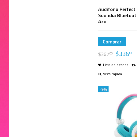
Audifono Perfect 
Soundia Bluetoot
Azul
Comprar
$
336
00
$
367
00
Lista de deseos
Vista rápida
-9%