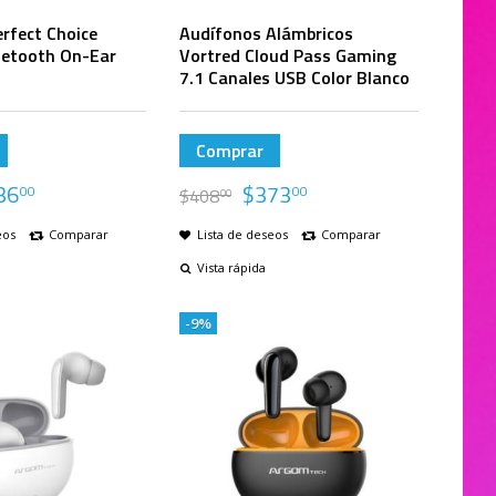
rfect Choice
Audífonos Alámbricos
uetooth On-Ear
Vortred Cloud Pass Gaming
7.1 Canales USB Color Blanco
Comprar
36
$
373
00
00
$
408
00
eos
Comparar
Lista de deseos
Comparar
Vista rápida
-9%