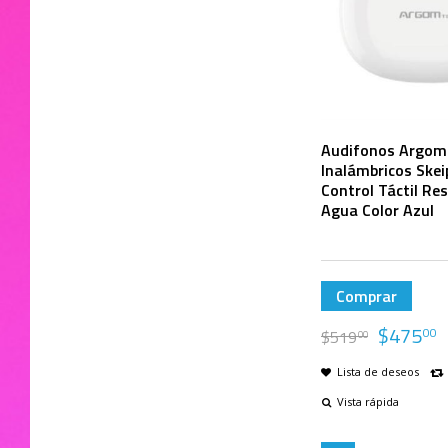
Audifonos Argom
Inalámbricos Ske
Control Táctil Res
Agua Color Azul
Comprar
$
475
00
$
519
00
Lista de deseos
Vista rápida