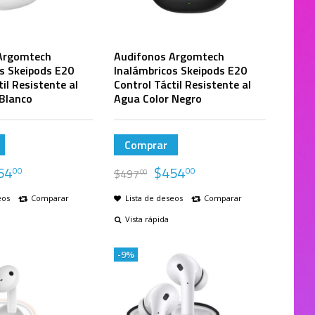
Argomtech
Audifonos Argomtech
s Skeipods E20
Inalámbricos Skeipods E20
il Resistente al
Control Táctil Resistente al
 Blanco
Agua Color Negro
Comprar
54
$
454
00
00
$
497
00
eos
Comparar
Lista de deseos
Comparar
Vista rápida
-9%