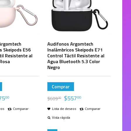
Argomtech
Audifonos Argomtech
s Skeipods E56
Inalámbricos Skeipods E71
il Resistente al
Control Táctil Resistente al
 Rosa
Agua Bluetooth 5.3 Color
Negro
Comprar
75
$
557
00
00
$
609
00
eos
Comparar
Lista de deseos
Comparar
Vista rápida