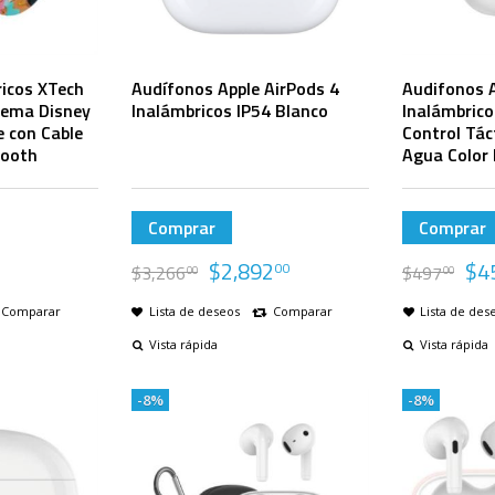
icos XTech
Audífonos Apple AirPods 4
Audifonos 
ema Disney
Inalámbricos IP54 Blanco
Inalámbrico
e con Cable
Control Táct
tooth
Agua Color
Comprar
Comprar
$
2,892
$
4
00
$
3,266
$
497
00
00
Comparar
Lista de deseos
Comparar
Lista de des
Vista rápida
Vista rápida
-8%
-8%