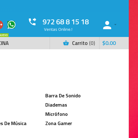
972 68 8 15 18
Ventas Online.!
NUEVO
$
0
.
00
CINA
Carrito
0
Barra De Sonido
Diademas
s
Micrófono
es De Música
Zona Gamer