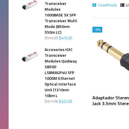
Transceiver
Cuadrícula
Li
Modules
1000BASE SX SFP
Transceiver Multi
Mode (850nm
-9%
550m LC)
$
514
.
00
$
470
.
00
Accesorios H3C
Transceiver
Modules Quidway
S8500
LSBMAGP4U SFP
1000M Ethernet
Optical Interface
Unit (1310nm
10km L
Adaptador Steren 
$
571
.
00
$
522
.
00
Jack 3.5mm Stere