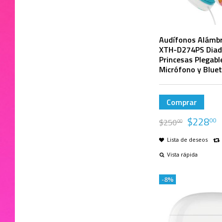
Audífonos Alámbr
XTH-D274PS Diad
Princesas Plegabl
Micrófono y Blue
Comprar
$
228
00
$
250
00
Lista de deseos
Vista rápida
-8%