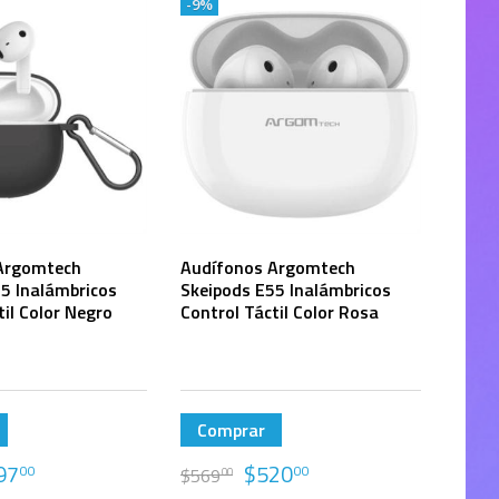
-9%
Argomtech
Audífonos Argomtech
5 Inalámbricos
Skeipods E55 Inalámbricos
til Color Negro
Control Táctil Color Rosa
Comprar
97
$
520
00
00
$
569
00