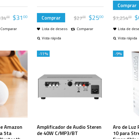
Comprar
$
31
$
25
$
00
00
Comprar
$
34
$
27
$
7,254
00
00
00
Comparar
Lista de deseos
Comparar
Lista de des
Vista rápida
Vista rápida
-11%
-9%
nte Amazon
Amplificador de Audio Steren
Aro de Luz 
a 5ta
de 40W C/MP3/BT
10 para St