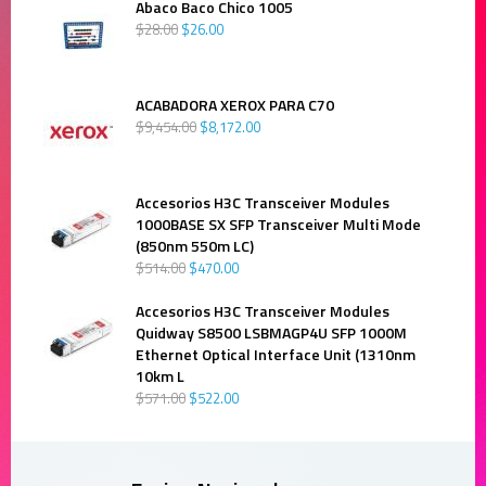
Abaco Baco Chico 1005
$
28
.
00
$
26
.
00
ACABADORA XEROX PARA C70
$
9,454
.
00
$
8,172
.
00
Accesorios H3C Transceiver Modules
1000BASE SX SFP Transceiver Multi Mode
(850nm 550m LC)
$
514
.
00
$
470
.
00
Accesorios H3C Transceiver Modules
Quidway S8500 LSBMAGP4U SFP 1000M
Ethernet Optical Interface Unit (1310nm
10km L
$
571
.
00
$
522
.
00