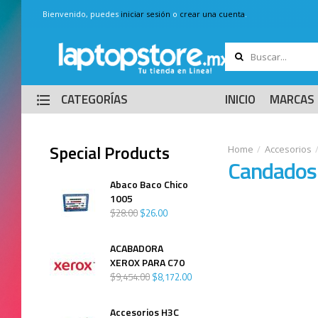
Bienvenido, puedes
iniciar sesión
o
crear una cuenta
.
CATEGORÍAS
INICIO
MARCAS
Special Products
Accesorios
Candados
Abaco Baco Chico
1005
$
28
.
00
$
26
.
00
ACABADORA
XEROX PARA C70
$
9,454
.
00
$
8,172
.
00
Accesorios H3C