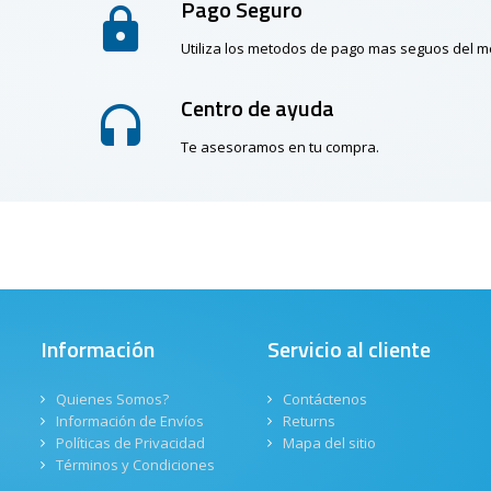
Pago Seguro
Utiliza los metodos de pago mas seguos del 
Centro de ayuda
Te asesoramos en tu compra.
Información
Servicio al cliente
Quienes Somos?
Contáctenos
Información de Envíos
Returns
Políticas de Privacidad
Mapa del sitio
Términos y Condiciones