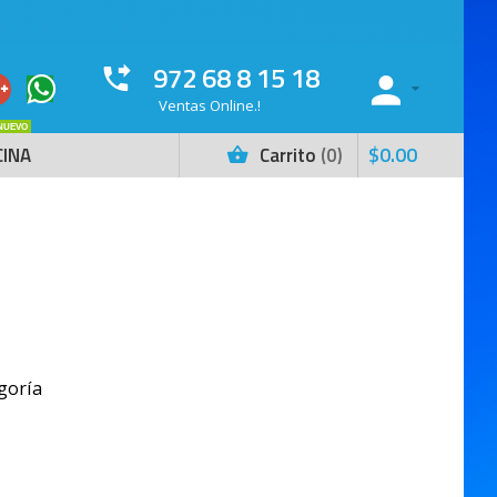
972 68 8 15 18
Ventas Online.!
NUEVO
$
0
.
00
CINA
Carrito
0
goría