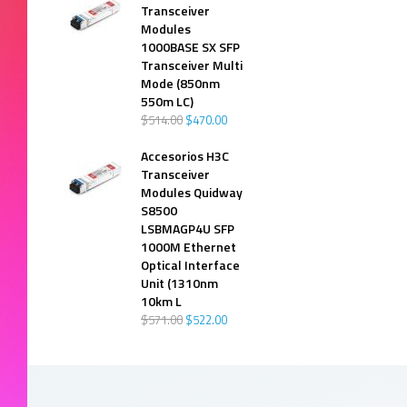
Transceiver
Modules
1000BASE SX SFP
Transceiver Multi
Mode (850nm
550m LC)
$
514
.
00
$
470
.
00
Accesorios H3C
Transceiver
Modules Quidway
S8500
LSBMAGP4U SFP
1000M Ethernet
Optical Interface
Unit (1310nm
10km L
$
571
.
00
$
522
.
00