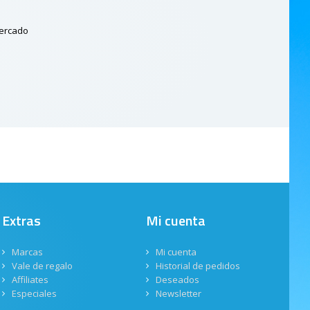
mercado
Extras
Mi cuenta
Marcas
Mi cuenta
Vale de regalo
Historial de pedidos
Affiliates
Deseados
Especiales
Newsletter