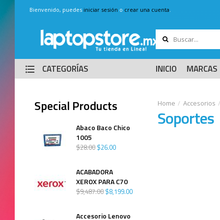
Bienvenido, puedes
iniciar sesión
o
crear una cuenta
.
CATEGORÍAS
INICIO
MARCAS
Special Products
Accesorios
Soportes
Abaco Baco Chico
1005
$
28
.
00
$
26
.
00
ACABADORA
XEROX PARA C70
$
9,487
.
00
$
8,199
.
00
Accesorio Lenovo