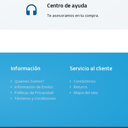
Centro de ayuda
Te asesoramos en tu compra.
Información
Servicio al cliente
Quienes Somos?
Contáctenos
Información de Envíos
Returns
Políticas de Privacidad
Mapa del sitio
Términos y Condiciones