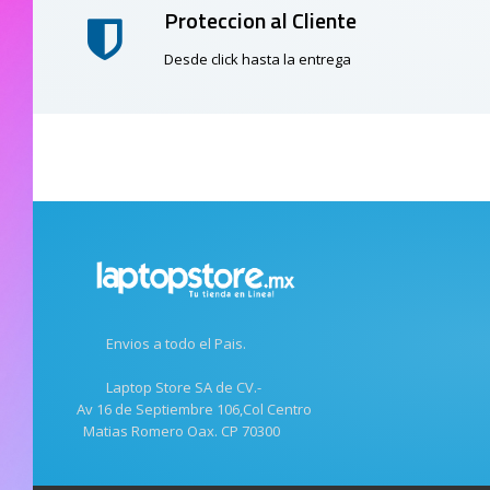
Proteccion al Cliente
Desde click hasta la entrega
Envios a todo el Pais.
Laptop Store SA de CV.-
Av 16 de Septiembre 106,Col Centro
Matias Romero Oax. CP 70300