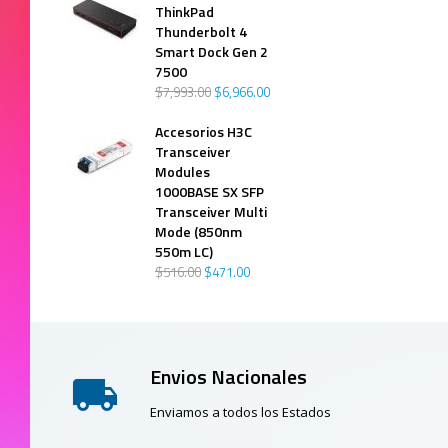
ThinkPad
Thunderbolt 4
Smart Dock Gen 2
7500
$
7,993
.
00
$
6,966
.
00
Accesorios H3C
Transceiver
Modules
1000BASE SX SFP
Transceiver Multi
Mode (850nm
550m LC)
$
516
.
00
$
471
.
00
Envios Nacionales
Enviamos a todos los Estados