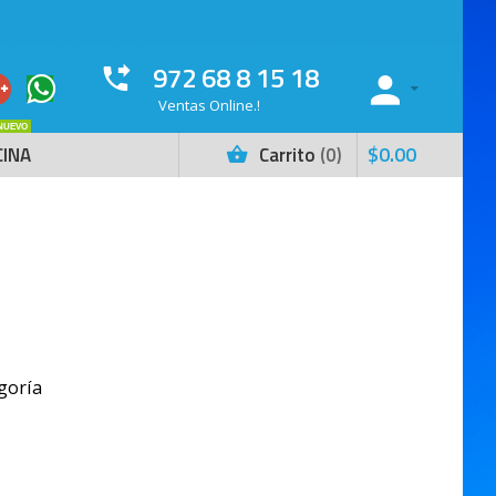
972 68 8 15 18
Ventas Online.!
NUEVO
$
0
.
00
CINA
Carrito
0
goría