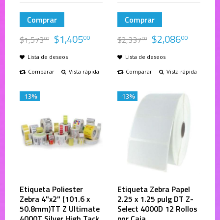
Comprar
Comprar
$
1,405
$
2,086
00
00
$
1,573
$
2,337
00
00
Lista de deseos
Lista de deseos
Comparar
Vista rápida
Comparar
Vista rápida
-13%
-13%
Etiqueta Poliester
Etiqueta Zebra Papel
Zebra 4"x2" (101.6 x
2.25 x 1.25 pulg DT Z-
50.8mm)TT Z Ultimate
Select 4000D 12 Rollos
4000T Silver High Tack
por Caja