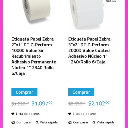
Etiqueta Papel Zebra
Etiqueta Papel Zebra
2"x1" DT Z-Perform
3"x2" DT Z-Perform
1000D Value Sin
2000D Value Coated
Recubrimiento
Adhesivo Núcleo 1"
Adhesivo Permanente
1240/Rollo 6/Caja
Núcleo 1" 2340 Rollo
6/Caja
Comprar
Comprar
$
1,097
$
2,102
00
00
$
1,228
$
2,355
00
00
Lista de deseos
Lista de deseos
Comparar
Vista rápida
Comparar
Vista rápida