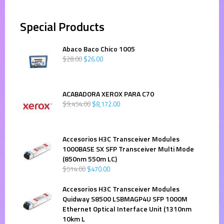
Special Products
Abaco Baco Chico 1005
$
28
.
00
$
26
.
00
ACABADORA XEROX PARA C70
$
9,454
.
00
$
8,172
.
00
Accesorios H3C Transceiver Modules
1000BASE SX SFP Transceiver Multi Mode
(850nm 550m LC)
$
514
.
00
$
470
.
00
Accesorios H3C Transceiver Modules
Quidway S8500 LSBMAGP4U SFP 1000M
Ethernet Optical Interface Unit (1310nm
10km L