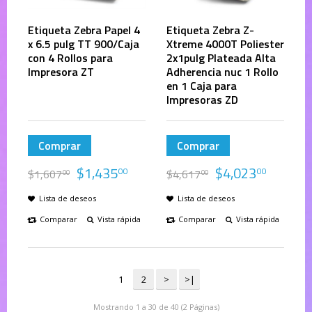
Etiqueta Zebra Papel 4
Etiqueta Zebra Z-
x 6.5 pulg TT 900/Caja
Xtreme 4000T Poliester
con 4 Rollos para
2x1pulg Plateada Alta
Impresora ZT
Adherencia nuc 1 Rollo
en 1 Caja para
Impresoras ZD
Comprar
Comprar
$
1,435
$
4,023
00
00
$
1,607
$
4,617
00
00
Lista de deseos
Lista de deseos
Comparar
Vista rápida
Comparar
Vista rápida
1
2
>
>|
Mostrando 1 a 30 de 40 (2 Páginas)