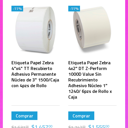
-11%
-11%
Etiqueta Papel Zebra
Etiqueta Papel Zebra
4"x4" TT Recubierto
4x2" DT Z-Perform
Adhesivo Permanente
1000D Value Sin
Núcleo de 3" 1500/Caja
Recubrimiento
con 4pzs de Rollo
Adhesivo Núcleo 1"
1240/ 6pzs de Rollo x
Caja
Comprar
Comprar
$
1,457
$
1,555
00
00
$
1,631
$
1,742
00
00