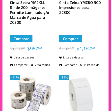
Cinta Zebra YMCKLL
Cinta Zebra YMCKO 300
Rinde 200 Imágenes
Impresiones para
Permite Laminado y/o
ZC300
Marca de Agua para
ZC300
Comprar
Comprar
$
967
$
1,180
00
00
$
1,083
$
1,323
00
00
Lista de deseos
Lista de deseos
Comparar
Vista rápida
Comparar
Vista rápida
-11%
-11%