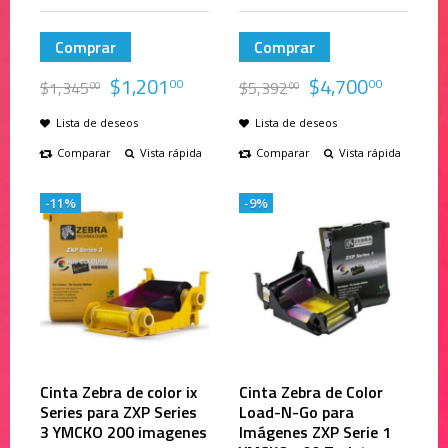
Comprar
Comprar
$
1,201
$
4,700
00
00
$
1,345
$
5,392
00
00
Lista de deseos
Lista de deseos
Comparar
Vista rápida
Comparar
Vista rápida
-11%
-9%
Cinta Zebra de color ix
Cinta Zebra de Color
Series para ZXP Series
Load-N-Go para
3 YMCKO 200 imagenes
Imágenes ZXP Serie 1