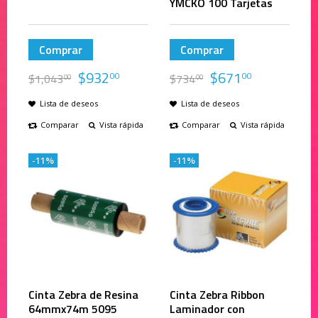
YMCKO 100 Tarjetas
Comprar
Comprar
$
932
$
671
00
00
$
1,043
$
734
00
00
Lista de deseos
Lista de deseos
Comparar
Vista rápida
Comparar
Vista rápida
-11%
-11%
Cinta Zebra de Resina
Cinta Zebra Ribbon
64mmx74m 5095
Laminador con