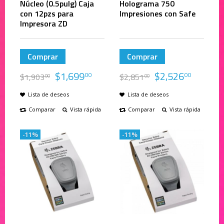
Núcleo (0.5pulg) Caja
Holograma 750
con 12pzs para
Impresiones con Safe
Impresora ZD
Comprar
Comprar
$
1,699
$
2,526
00
00
$
1,903
$
2,851
00
00
Lista de deseos
Lista de deseos
Comparar
Vista rápida
Comparar
Vista rápida
-11%
-11%