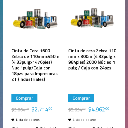
Cinta de Cera 1600
Cinta de cera Zebra 110
Zebra de 110mmx450m
mm x 300m (4.33pulg x
(4.33pulgx1476pies)
984pies) 2000 Núcleo 1
Nuc 1pulg/Caja con
pulg / Caja con 24pzs
18pzs para Impresoras
ZT (Industriales)
Comprar
Comprar
$
2,714
$
4,962
00
00
$
3,064
$
5,694
00
00
Lista de deseos
Lista de deseos