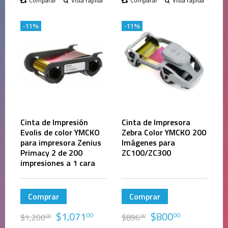
Comparar
Vista rápida
Comparar
Vista rápida
-11%
-11%
Cinta de Impresión
Cinta de Impresora
Evolis de color YMCKO
Zebra Color YMCKO 200
para impresora Zenius
Imágenes para
Primacy 2 de 200
ZC100/ZC300
impresiones a 1 cara
Comprar
Comprar
$
1,071
$
800
00
00
$
1,200
$
896
00
00