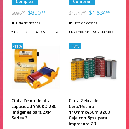
Comprar
Comprar
$
800
$
1,534
00
00
$
896
$
1,717
00
00
Lista de deseos
Lista de deseos
Comparar
Vista rápida
Comparar
Vista rápida
-11%
-13%
Cinta Zebra de alta
Cinta Zebra de
capacidad YMCKO 280
Cera/Resina
imágenes para ZXP
110mmx450m 3200
Series 3
Caja con 6pzs para
Impresora ZD