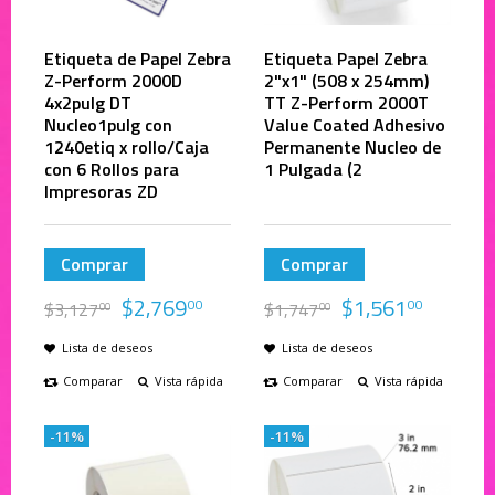
Etiqueta de Papel Zebra
Etiqueta Papel Zebra
Z-Perform 2000D
2"x1" (508 x 254mm)
4x2pulg DT
TT Z-Perform 2000T
Nucleo1pulg con
Value Coated Adhesivo
1240etiq x rollo/Caja
Permanente Nucleo de
con 6 Rollos para
1 Pulgada (2
Impresoras ZD
Comprar
Comprar
$
2,769
$
1,561
00
00
$
3,127
$
1,747
00
00
Lista de deseos
Lista de deseos
Comparar
Vista rápida
Comparar
Vista rápida
-11%
-11%