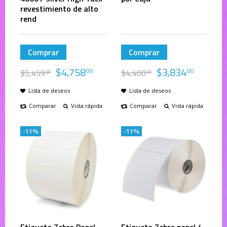
revestimiento de alto
rend
Comprar
Comprar
$
4,758
$
3,834
00
00
$
5,459
$
4,400
00
00
Lista de deseos
Lista de deseos
Comparar
Vista rápida
Comparar
Vista rápida
-11%
-11%