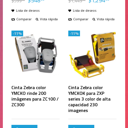
$
548
$
1,294
$
599
$
1,449
Lista de deseos
Lista de deseos
Comparar
Vista rápida
Comparar
Vista rápida
-11%
-11%
Cinta Zebra color
Cinta Zebra color
YMCKO rinde 200
YMCKOK para ZXP
imágenes para ZC100 /
series 3 color de alta
ZC300
capacidad 230
imagenes