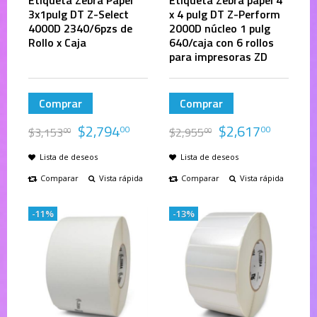
Etiqueta Zebra Papel
Etiqueta Zebra papel 4
3x1pulg DT Z-Select
x 4 pulg DT Z-Perform
4000D 2340/6pzs de
2000D núcleo 1 pulg
Rollo x Caja
640/caja con 6 rollos
para impresoras ZD
Comprar
Comprar
$
2,794
$
2,617
00
00
$
3,153
$
2,955
00
00
Lista de deseos
Lista de deseos
Comparar
Vista rápida
Comparar
Vista rápida
-11%
-13%