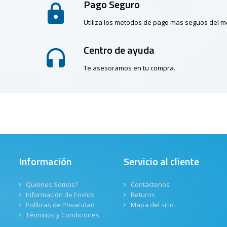
Pago Seguro
Utiliza los metodos de pago mas seguos del 
Centro de ayuda
Te asesoramos en tu compra.
Información
Servicio al cliente
Quienes Somos?
Contáctenos
Información de Envíos
Returns
Políticas de Privacidad
Mapa del sitio
Términos y Condiciones