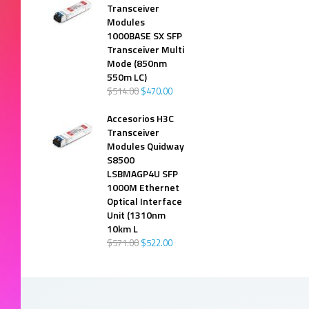
Transceiver
Modules
1000BASE SX SFP
Transceiver Multi
Mode (850nm
550m LC)
$
514
.
00
$
470
.
00
Accesorios H3C
Transceiver
Modules Quidway
S8500
LSBMAGP4U SFP
1000M Ethernet
Optical Interface
Unit (1310nm
10km L
$
571
.
00
$
522
.
00