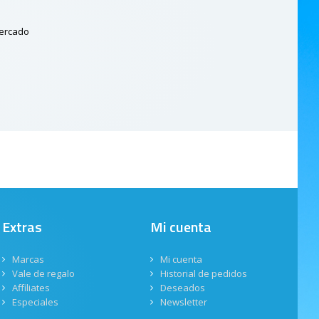
mercado
Extras
Mi cuenta
Marcas
Mi cuenta
Vale de regalo
Historial de pedidos
Affiliates
Deseados
Especiales
Newsletter