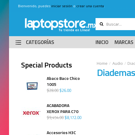
Bienvenido, puedes
iniciar sesión
o
crear una cuenta
.
CATEGORÍAS
INICIO
MARCAS
Special Products
Audio
Dia
Diadema
Abaco Baco Chico
1005
$
28
.
00
$
26
.
00
ACABADORA
XEROX PARA C70
$
9,454
.
00
$
8,172
.
00
Accesorios H3C