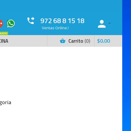
972 68 8 15 18
Ventas Online.!
NUEVO
$
0
.
00
CINA
Carrito
0
goría