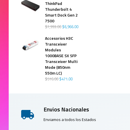
ThinkPad
Thunderbolt 4
Smart Dock Gen 2
7500
$
7,993
.
00
$
6,966
.
00
Accesorios H3C
Transceiver
Modules
1000BASE SX SFP
Transceiver Multi
Mode (850nm
550m LC)
$
516
.
00
$
471
.
00
Envios Nacionales
Enviamos a todos los Estados