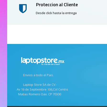
Proteccion al Cliente
Desde click hasta la entrega
Envios a todo el Pais.
Laptop Store SA de CV.-
Av 16 de Septiembre 106,Col Centro
Matias Romero Oax. CP 70300