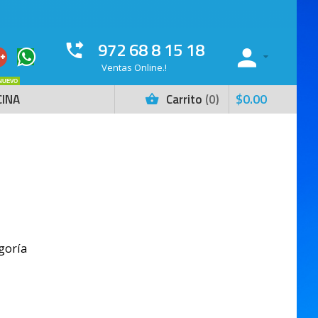
972 68 8 15 18
Ventas Online.!
NUEVO
$
0
.
00
CINA
Carrito
0
goría