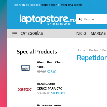
Bienvenido, puedes
iniciar sesión
o
crear una cuenta
.
CATEGORÍAS
INICIO
MARCAS
Special Products
Redes
Rep
Repetidor
Abaco Baco Chico
1005
$
28
.
00
$
26
.
00
ACABADORA
XEROX PARA C70
$
9,487
.
00
$
8,199
.
00
Accesorio Lenovo