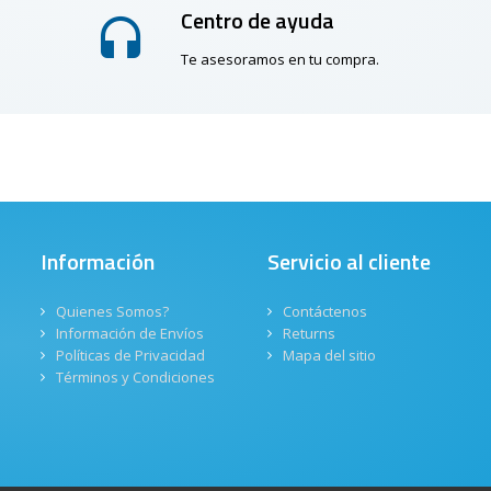
Centro de ayuda
Te asesoramos en tu compra.
Información
Servicio al cliente
Quienes Somos?
Contáctenos
Información de Envíos
Returns
Políticas de Privacidad
Mapa del sitio
Términos y Condiciones