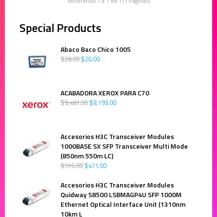
Mostrando 1 a 1 de 1 (1 Páginas)
Special Products
Abaco Baco Chico 1005
$
28
.
00
$
26
.
00
ACABADORA XEROX PARA C70
$
9,487
.
00
$
8,199
.
00
Accesorios H3C Transceiver Modules
1000BASE SX SFP Transceiver Multi Mode
(850nm 550m LC)
$
516
.
00
$
471
.
00
Accesorios H3C Transceiver Modules
Quidway S8500 LSBMAGP4U SFP 1000M
Ethernet Optical Interface Unit (1310nm
10km L