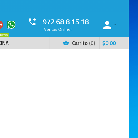
972 68 8 15 18
Ventas Online.!
NUEVO
$
0
.
00
CINA
Carrito
0