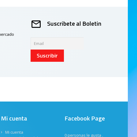
Suscribete al Boletin
 mercado
Suscribir
Mi cuenta
Facebook Page
Mi cuenta
0 personas le gusta
.