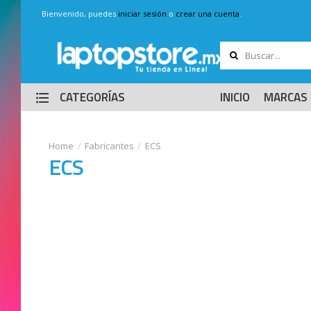
Bienvenido, puedes
iniciar sesión
o
crear una cuenta
.
CATEGORÍAS
INICIO
MARCAS
Fabricantes
ECS
ECS