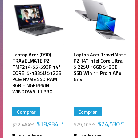
Laptop Acer (D90)
Laptop Acer TravelMate
TRAVELMATE P2
P2 14" Intel Core Ultra
TMP214-55-593F 14"
5 225U 16GB 512GB
CORE I5-1335U 512GB
SSD Win 11 Pro 1 Año
PCIe NVMe SSD RAM
Gris
8GB FINGERPRINT
WINDOWS 11 PRO
Comprar
Comprar
$
18,934
$
24,530
00
00
$
22,464
$
29,103
00
00
Lista de deseos
Lista de deseos