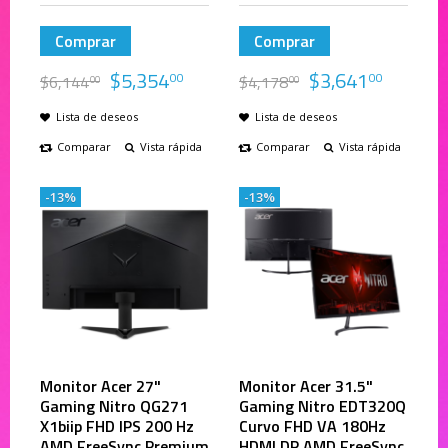
Comprar
Comprar
$
5,354
$
3,641
00
00
$
6,144
$
4,178
00
00
Lista de deseos
Lista de deseos
Comparar
Vista rápida
Comparar
Vista rápida
-13%
-13%
Monitor Acer 27"
Monitor Acer 31.5"
Gaming Nitro QG271
Gaming Nitro EDT320Q
X1biip FHD IPS 200 Hz
Curvo FHD VA 180Hz
AMD FreeSync Premium
HDMI DP AMD FreeSync