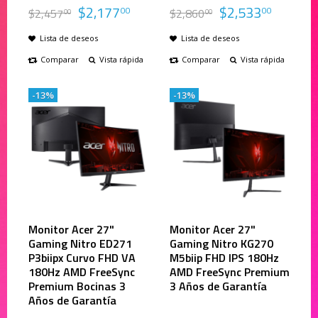
$
2,177
$
2,533
00
00
$
2,457
$
2,860
00
00
Lista de deseos
Lista de deseos
Comparar
Vista rápida
Comparar
Vista rápida
-13%
-13%
Monitor Acer 27"
Monitor Acer 27"
Gaming Nitro ED271
Gaming Nitro KG270
P3biipx Curvo FHD VA
M5biip FHD IPS 180Hz
180Hz AMD FreeSync
AMD FreeSync Premium
Premium Bocinas 3
3 Años de Garantía
Años de Garantía