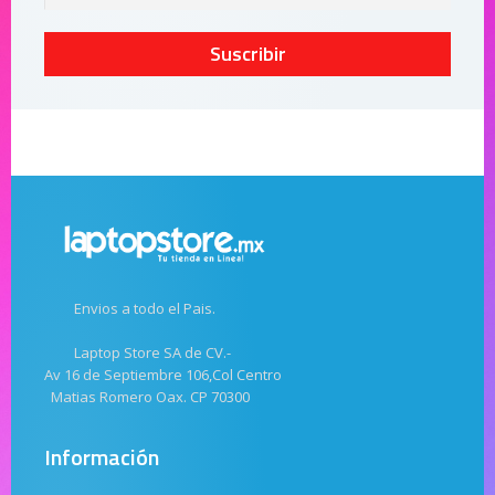
Suscribir
Envios a todo el Pais.
Laptop Store SA de CV.-
Av 16 de Septiembre 106,Col Centro
Matias Romero Oax. CP 70300
Información