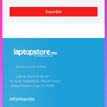
Suscribir
Envios a todo el Pais.
Laptop Store SA de CV.-
Av 16 de Septiembre 106,Col Centro
Matias Romero Oax. CP 70300
Información