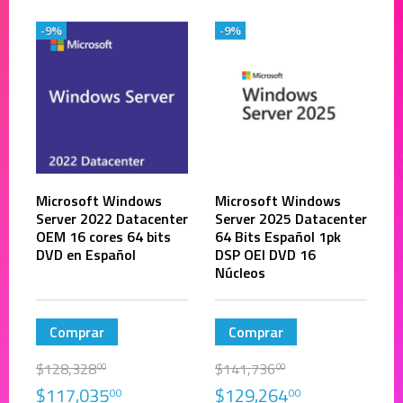
-9%
-9%
Microsoft Windows
Microsoft Windows
Server 2022 Datacenter
Server 2025 Datacenter
OEM 16 cores 64 bits
64 Bits Español 1pk
DVD en Español
DSP OEI DVD 16
Núcleos
Comprar
Comprar
$
128,328
$
141,736
00
00
$
117,035
$
129,264
00
00