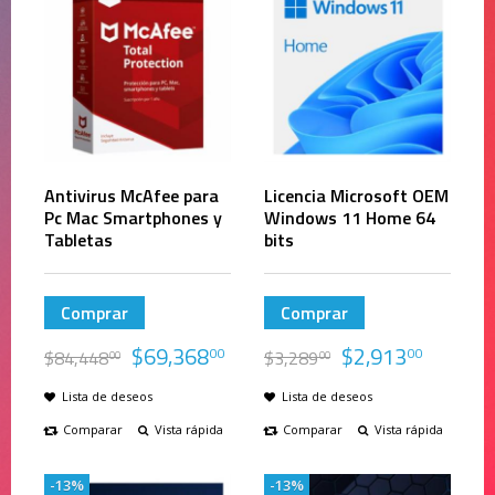
Antivirus McAfee para
Licencia Microsoft OEM
Pc Mac Smartphones y
Windows 11 Home 64
Tabletas
bits
Comprar
Comprar
$
69,368
$
2,913
00
00
$
84,448
$
3,289
00
00
Lista de deseos
Lista de deseos
Comparar
Vista rápida
Comparar
Vista rápida
-13%
-13%