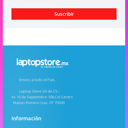
Suscribir
Envios a todo el Pais.
Laptop Store SA de CV.-
Av 16 de Septiembre 106,Col Centro
Matias Romero Oax. CP 70300
Información