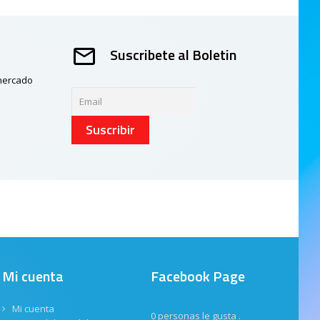
Suscribete al Boletin
 mercado
Suscribir
Mi cuenta
Facebook Page
Mi cuenta
0 personas le gusta
.