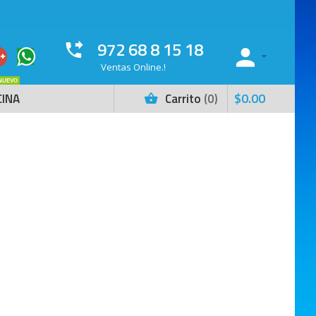
972 68 8 15 18
Ventas Online.!
NUEVO
$
0
.
00
CINA
Carrito
0