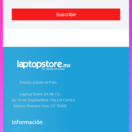
Suscribir
Envios a todo el Pais.
Laptop Store SA de CV.-
Av 16 de Septiembre 106,Col Centro
Matias Romero Oax. CP 70300
Información