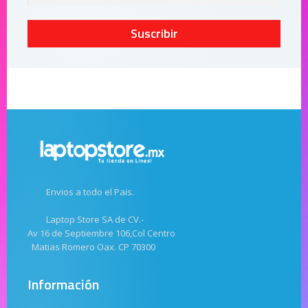
Suscribir
Envios a todo el Pais.
Laptop Store SA de CV.-
Av 16 de Septiembre 106,Col Centro
Matias Romero Oax. CP 70300
Información