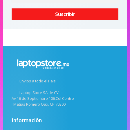
Suscribir
Envios a todo el Pais.
Laptop Store SA de CV.-
Av 16 de Septiembre 106,Col Centro
Matias Romero Oax. CP 70300
Información