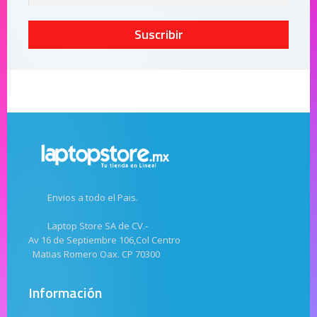
Suscribir
Envios a todo el Pais.
Laptop Store SA de CV.-
Av 16 de Septiembre 106,Col Centro
Matias Romero Oax. CP 70300
Información