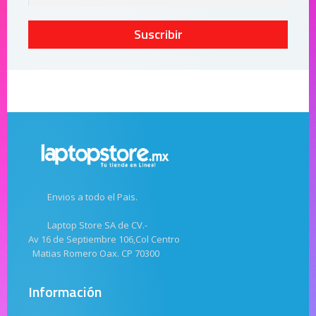
Suscribir
Envios a todo el Pais.
Laptop Store SA de CV.-
Av 16 de Septiembre 106,Col Centro
Matias Romero Oax. CP 70300
Información