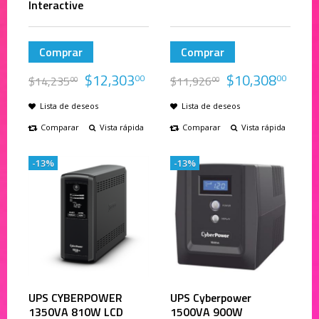
Interactive
Comprar
Comprar
$
12,303
$
10,308
00
00
$
14,235
$
11,926
00
00
Lista de deseos
Lista de deseos
Comparar
Vista rápida
Comparar
Vista rápida
-13%
-13%
UPS CYBERPOWER
UPS Cyberpower
1350VA 810W LCD
1500VA 900W