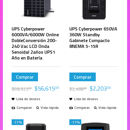
UPS Cyberpower
UPS Cyberpower 650VA
6000VA/6000W Online
360W Standby
DobleConversión 200-
Gabinete Compacto
240 Vac LCD Onda
8NEMA 5-15R
Senoidal 2años UPS1
Año en Batería
Comprar
Comprar
$
56,615
$
2,203
00
00
$
68,923
$
2,488
00
00
Lista de deseos
Lista de deseos
Comparar
Vista rápida
Comparar
Vista rápida
-11%
-11%