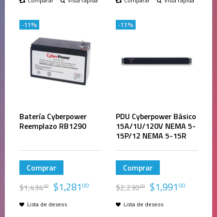
Comparar
Vista rápida
Comparar
Vista rápida
-11%
-11%
Batería Cyberpower
PDU Cyberpower Básico
Reemplazo RB1290
15A/1U/120V NEMA 5-
15P/12 NEMA 5-15R
Comprar
Comprar
$
1,281
$
1,991
00
00
$
1,434
$
2,230
00
00
Lista de deseos
Lista de deseos