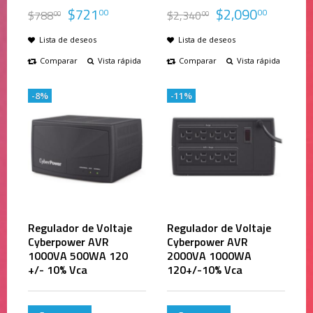
$
721
$
2,090
00
00
$
788
$
2,340
00
00
Lista de deseos
Lista de deseos
Comparar
Vista rápida
Comparar
Vista rápida
-8%
-11%
Regulador de Voltaje
Regulador de Voltaje
Cyberpower AVR
Cyberpower AVR
1000VA 500WA 120
2000VA 1000WA
+/- 10% Vca
120+/-10% Vca