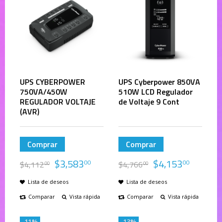
UPS CYBERPOWER
UPS Cyberpower 850VA
750VA/450W
510W LCD Regulador
REGULADOR VOLTAJE
de Voltaje 9 Cont
(AVR)
Comprar
Comprar
$
3,583
$
4,153
00
00
$
4,112
$
4,766
00
00
Lista de deseos
Lista de deseos
Comparar
Vista rápida
Comparar
Vista rápida
-11%
-13%