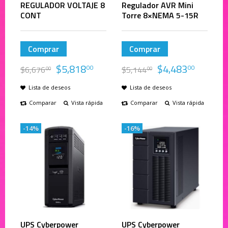
REGULADOR VOLTAJE 8
Regulador AVR Mini
CONT
Torre 8×NEMA 5-15R
Comprar
Comprar
$
5,818
$
4,483
00
00
$
6,676
$
5,144
00
00
Lista de deseos
Lista de deseos
Comparar
Vista rápida
Comparar
Vista rápida
-14%
-16%
UPS Cyberpower
UPS Cyberpower