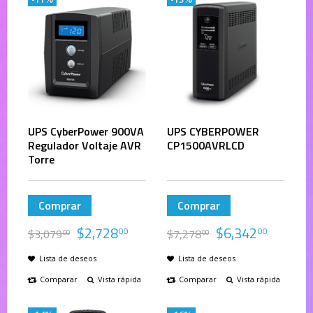
UPS CyberPower 900VA
UPS CYBERPOWER
Regulador Voltaje AVR
CP1500AVRLCD
Torre
Comprar
Comprar
$
2,728
$
6,342
00
00
$
3,079
$
7,278
00
00
Lista de deseos
Lista de deseos
Comparar
Vista rápida
Comparar
Vista rápida