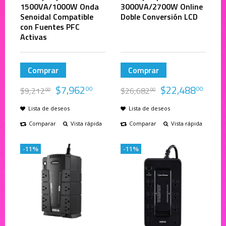
1500VA/1000W Onda
3000VA/2700W Online
Senoidal Compatible
Doble Conversión LCD
con Fuentes PFC
Activas
Comprar
Comprar
$
7,962
$
22,488
00
00
$
9,212
$
26,682
00
00
Lista de deseos
Lista de deseos
Comparar
Vista rápida
Comparar
Vista rápida
-11%
-11%