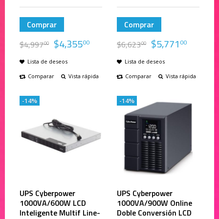
Comprar
Comprar
$
4,355
$
5,771
00
00
$
4,997
$
6,623
00
00
Lista de deseos
Lista de deseos
Comparar
Vista rápida
Comparar
Vista rápida
-14%
-14%
UPS Cyberpower
UPS Cyberpower
1000VA/600W LCD
1000VA/900W Online
Inteligente Multif Line-
Doble Conversión LCD