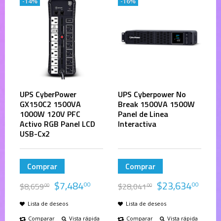
-14%
-16%
UPS CyberPower
UPS Cyberpower No
GX150C2 1500VA
Break 1500VA 1500W
1000W 120V PFC
Panel de Linea
Activo RGB Panel LCD
Interactiva
USB-Cx2
Comprar
Comprar
$
7,484
$
23,634
00
00
$
8,659
$
28,041
00
00
Lista de deseos
Lista de deseos
Comparar
Vista rápida
Comparar
Vista rápida