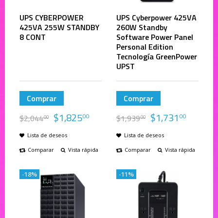
UPS CYBERPOWER
UPS Cyberpower 425VA
425VA 255W STANDBY
260W Standby
8 CONT
Software Power Panel
Personal Edition
Tecnología GreenPower
UPST
Comprar
Comprar
$
1,825
$
1,731
00
00
$
2,044
$
1,939
00
00
Lista de deseos
Lista de deseos
Comparar
Vista rápida
Comparar
Vista rápida
-18%
-11%