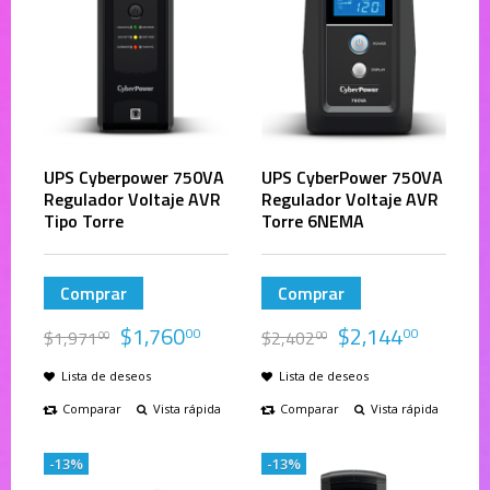
UPS Cyberpower 750VA
UPS CyberPower 750VA
Regulador Voltaje AVR
Regulador Voltaje AVR
Tipo Torre
Torre 6NEMA
Comprar
Comprar
$
1,760
$
2,144
00
00
$
1,971
$
2,402
00
00
Lista de deseos
Lista de deseos
Comparar
Vista rápida
Comparar
Vista rápida
-13%
-13%