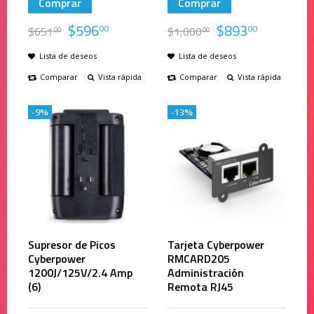
Comprar
Comprar
$
596
$
893
00
00
$
651
$
1,000
00
00
Lista de deseos
Lista de deseos
Comparar
Vista rápida
Comparar
Vista rápida
-9%
-13%
Supresor de Picos
Tarjeta Cyberpower
Cyberpower
RMCARD205
1200J/125V/2.4 Amp
Administración
(6)
Remota RJ45