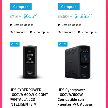
Comprar
Comprar
$
655
$
4,885
00
00
$
716
$
5,606
00
00
Lista de deseos
Lista de deseos
Comparar
Vista rápida
Comparar
Vista rápida
-13%
-13%
UPS CYBERPOWER
UPS Cyberpower
1000VA 600W 9 CONT
1000VA/600W
PANTALLA LCD
Compatible con
INTELIGENTE M
Fuentes PFC Activas