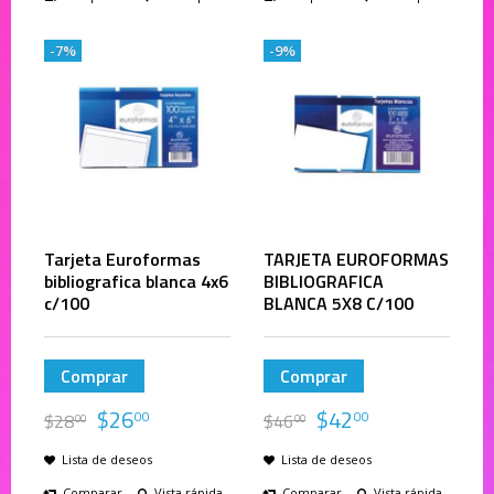
-7%
-9%
Tarjeta Euroformas
TARJETA EUROFORMAS
bibliografica blanca 4x6
BIBLIOGRAFICA
c/100
BLANCA 5X8 C/100
Comprar
Comprar
$
26
$
42
00
00
$
28
$
46
00
00
Lista de deseos
Lista de deseos
Comparar
Vista rápida
Comparar
Vista rápida