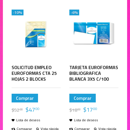
-10%
-6%
SOLICITUD EMPLEO
TARJETA EUROFORMAS
EUROFORMAS CTA 25
BIBLIOGRAFICA
HOJAS 2 BLOCKS
BLANCA 3X5 C/100
Comprar
Comprar
$
47
$
17
00
00
$
52
$
18
00
00
Lista de deseos
Lista de deseos
Comparar
Vista rápida
Comparar
Vista rápida