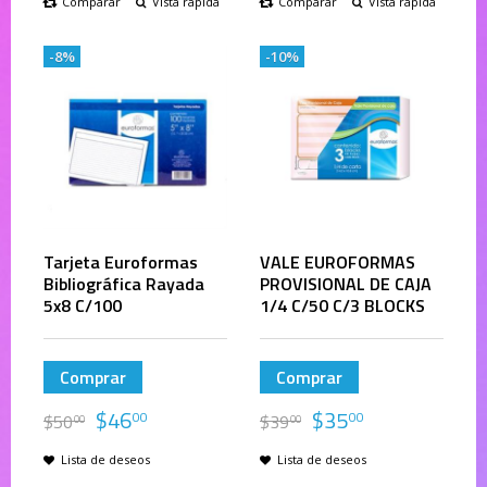
Comparar
Vista rápida
Comparar
Vista rápida
-8%
-10%
Tarjeta Euroformas
VALE EUROFORMAS
Bibliográfica Rayada
PROVISIONAL DE CAJA
5x8 C/100
1/4 C/50 C/3 BLOCKS
Comprar
Comprar
$
46
$
35
00
00
$
50
$
39
00
00
Lista de deseos
Lista de deseos