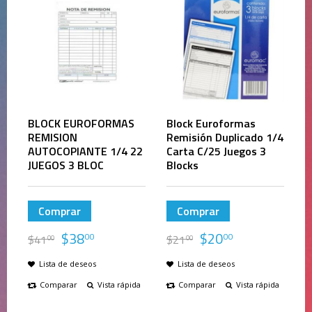
BLOCK EUROFORMAS
Block Euroformas
REMISION
Remisión Duplicado 1/4
AUTOCOPIANTE 1/4 22
Carta C/25 Juegos 3
JUEGOS 3 BLOC
Blocks
Comprar
Comprar
$
38
$
20
00
00
$
41
$
21
00
00
Lista de deseos
Lista de deseos
Comparar
Vista rápida
Comparar
Vista rápida