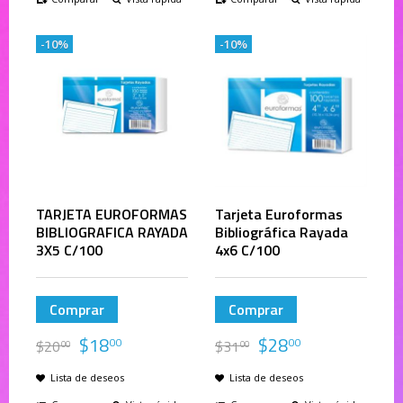
-10%
-10%
TARJETA EUROFORMAS
Tarjeta Euroformas
BIBLIOGRAFICA RAYADA
Bibliográfica Rayada
3X5 C/100
4x6 C/100
Comprar
Comprar
$
18
$
28
00
00
$
20
$
31
00
00
Lista de deseos
Lista de deseos