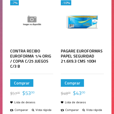
-7%
-10%
CONTRA RECIBO
PAGARE EUROFORMAS
EUROFORMA 1/4 ORIG
PAPEL SEGURIDAD
/ COPIA C/25 JUEGOS
21.6X9.3 CMS 100H
C/3 B
Comprar
Comprar
$
53
$
43
00
00
$
57
$
48
00
00
Lista de deseos
Lista de deseos
Comparar
Vista rápida
Comparar
Vista rápida