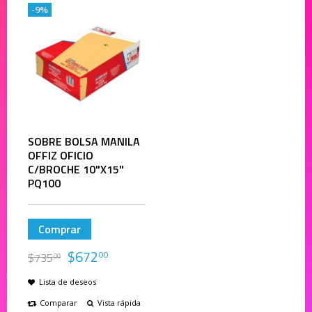
-9%
SOBRE BOLSA MANILA
OFFIZ OFICIO
C/BROCHE 10"X15"
PQ100
Comprar
$
672
00
$
735
00
Lista de deseos
Comparar
Vista rápida