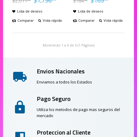
$
1,796
$
169
$
2,011
$
184
Lista de deseos
Lista de deseos
Comparar
Vista rápida
Comparar
Vista rápida
Mostrando 1 a 6 de 6 (1 Páginas)
Envios Nacionales
Enviamos a todos los Estados
Pago Seguro
Utiliza los metodos de pago mas seguros del
mercado
Proteccion al Cliente