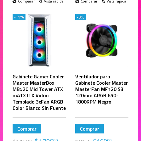
Comparar
Vista rápida
Comparar
Vista rápida
-11%
-8%
Gabinete Gamer Cooler
Ventilador para
Master MasterBox
Gabinete Cooler Master
MB520 Mid Tower ATX
MasterFan MF120 S3
mATX ITX Vidrio
120mm ARGB 650-
Templado 3xFan ARGB
1800RPM Negro
Color Blanco Sin Fuente
Comprar
Comprar
00
00
00
00