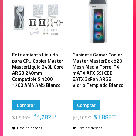
Enfriamiento Líquido
Gabinete Gamer Cooler
para CPU Cooler Master
Master MasterBox 520
MasterLiquid 240L Core
Mesh Media Torre ITX
ARGB 240mm
mATX ATX SSI CEB
Compatible S 1200
EATX 3xFan ARGB
1700 AM4 AM5 Blanco
Vidrio Templado Blanco
Comprar
Comprar
$
1,782
$
1,883
00
00
$
1,996
$
2,109
00
00
Lista de deseos
Lista de deseos