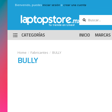
Bienvenido, puedes
iniciar sesión
o
crear una cuenta
.
CATEGORÍAS
INICIO
MARCAS
Fabricantes
BULLY
BULLY