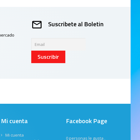
Suscribete al Boletin
 mercado
Suscribir
Mi cuenta
Facebook Page
Mi cuenta
0 personas le gusta
.