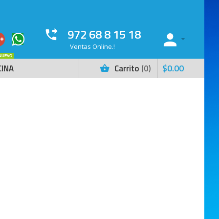
972 68 8 15 18
Ventas Online.!
NUEVO
$
0
.
00
CINA
Carrito
0