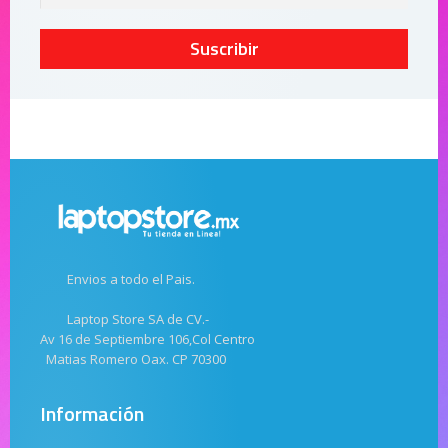
Suscribir
Envios a todo el Pais.
Laptop Store SA de CV.-
Av 16 de Septiembre 106,Col Centro
Matias Romero Oax. CP 70300
Información