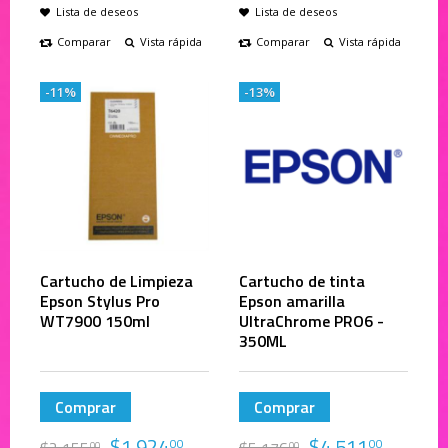
Lista de deseos
Lista de deseos
Comparar
Vista rápida
Comparar
Vista rápida
-11%
-13%
Cartucho de Limpieza
Cartucho de tinta
Epson Stylus Pro
Epson amarilla
WT7900 150ml
UltraChrome PRO6 -
350ML
Comprar
Comprar
$
1,924
$
4,511
00
00
00
00