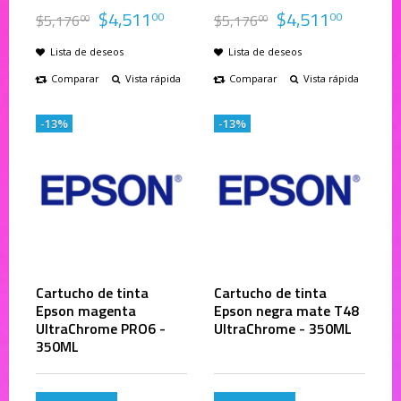
$
4,511
$
4,511
00
00
$
5,176
$
5,176
00
00
Lista de deseos
Lista de deseos
Comparar
Vista rápida
Comparar
Vista rápida
-13%
-13%
Cartucho de tinta
Cartucho de tinta
Epson magenta
Epson negra mate T48
UltraChrome PRO6 -
UltraChrome - 350ML
350ML