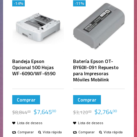
-14%
-11%
Bandeja Epson
Batería Epson OT-
Opcional 500 Hojas
BY60II-091 Repuesto
WF-6090/WF-6590
para Impresoras
Móviles Mobilink
Comprar
Comprar
$
7,645
$
2,764
00
00
$
8,844
$
3,120
00
00
Lista de deseos
Lista de deseos
Comparar
Vista rápida
Comparar
Vista rápida