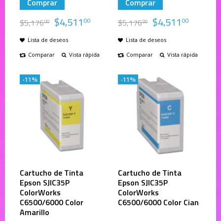
Comprar
Comprar
$
4,511
$
4,511
00
00
$
5,176
$
5,176
00
00
Lista de deseos
Lista de deseos
Comparar
Vista rápida
Comparar
Vista rápida
-11%
-11%
Cartucho de Tinta
Cartucho de Tinta
Epson SJIC35P
Epson SJIC35P
ColorWorks
ColorWorks
C6500/6000 Color
C6500/6000 Color Cian
Amarillo