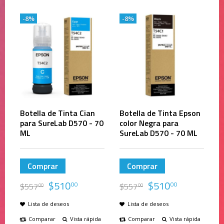
-8%
-8%
Botella de Tinta Cian
Botella de Tinta Epson
para SureLab D570 - 70
color Negra para
ML
SureLab D570 - 70 ML
Comprar
Comprar
$
510
$
510
00
00
$
557
$
557
00
00
Lista de deseos
Lista de deseos
Comparar
Vista rápida
Comparar
Vista rápida