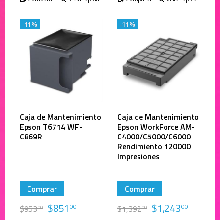
-11%
-11%
Caja de Mantenimiento
Caja de Mantenimiento
Epson T6714 WF-
Epson WorkForce AM-
C869R
C4000/C5000/C6000
Rendimiento 120000
Impresiones
Comprar
Comprar
$
851
$
1,243
00
00
$
953
$
1,392
00
00