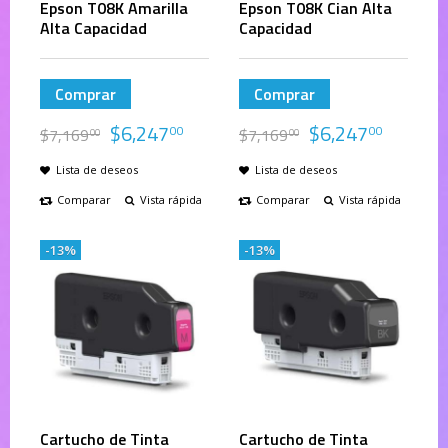
Epson T08K Amarilla
Epson T08K Cian Alta
Alta Capacidad
Capacidad
Comprar
Comprar
$
6,247
$
6,247
00
00
$
7,169
$
7,169
00
00
Lista de deseos
Lista de deseos
Comparar
Vista rápida
Comparar
Vista rápida
-13%
-13%
Cartucho de Tinta
Cartucho de Tinta