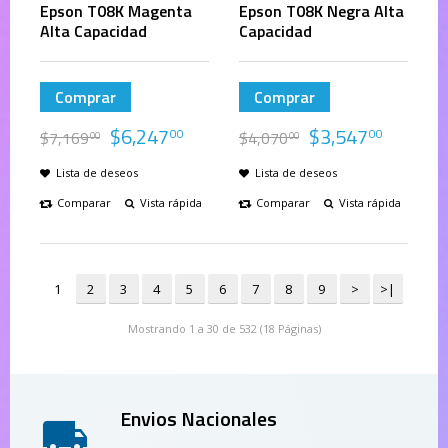
Epson T08K Magenta
Epson T08K Negra Alta
Alta Capacidad
Capacidad
Comprar
Comprar
$
6,247
$
3,547
00
00
$
7,169
$
4,070
00
00
Lista de deseos
Lista de deseos
Comparar
Vista rápida
Comparar
Vista rápida
1
2
3
4
5
6
7
8
9
>
>|
Mostrando 1 a 30 de 532 (18 Páginas)
Envios Nacionales