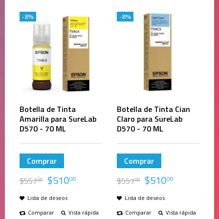
-8%
-8%
Botella de Tinta
Botella de Tinta Cian
Amarilla para SureLab
Claro para SureLab
D570 - 70 ML
D570 - 70 ML
Comprar
Comprar
$
510
$
510
00
00
$
557
$
557
00
00
Lista de deseos
Lista de deseos
Comparar
Vista rápida
Comparar
Vista rápida