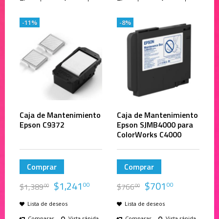
-11%
-8%
Caja de Mantenimiento
Caja de Mantenimiento
Epson C9372
Epson SJMB4000 para
ColorWorks C4000
Comprar
Comprar
$
1,241
$
701
00
00
$
1,389
$
766
00
00
Lista de deseos
Lista de deseos
Comparar
Vista rápida
Comparar
Vista rápida