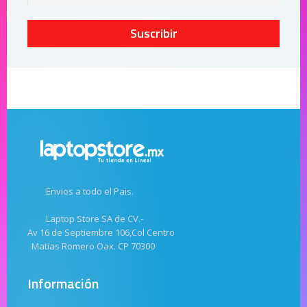
Suscribir
Envios a todo el Pais.
Laptop Store SA de CV.-
Av 16 de Septiembre 106,Col Centro
Matias Romero Oax. CP 70300
Información