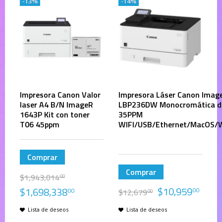
-13%
-14%
Impresora Canon Valor
Impresora Láser Canon Imag
laser A4 B/N ImageR
LBP236DW Monocromática d
1643P Kit con toner
35PPM
T06 45ppm
WIFI/USB/Ethernet/MacOS/
Comprar
Comprar
$
1,943,014
00
$
10,959
$
1,698,338
00
00
$
12,679
00
Lista de deseos
Lista de deseos