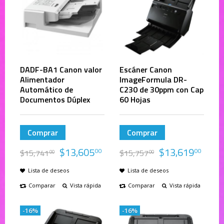
DADF-BA1 Canon valor
Escáner Canon
Alimentador
ImageFormula DR-
Automático de
C230 de 30ppm con Cap
Documentos Dúplex
60 Hojas
Comprar
Comprar
$
13,605
$
13,619
00
00
$
15,741
$
15,757
00
00
Lista de deseos
Lista de deseos
Comparar
Vista rápida
Comparar
Vista rápida
-16%
-16%