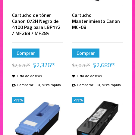
Cartucho de tóner
Cartucho
Canon 072H Negro de
Mantenimiento Canon
4100 Pag para LBP172
MC-08
/ MF289 / MF284
Comprar
Comprar
$
2,326
$
2,680
00
00
$
2,626
$
3,026
00
00
Lista de deseos
Lista de deseos
Comparar
Vista rápida
Comparar
Vista rápida
-11%
-11%