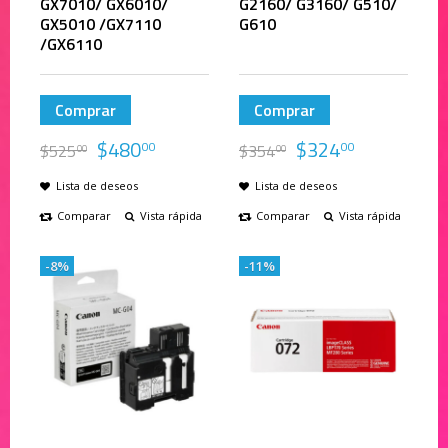
GX7010/ GX6010/
G2160/ G3160/ G510/
GX5010 /GX7110
G610
/GX6110
Comprar
Comprar
$
480
$
324
00
00
$
525
$
354
00
00
Lista de deseos
Lista de deseos
Comparar
Vista rápida
Comparar
Vista rápida
-8%
-11%