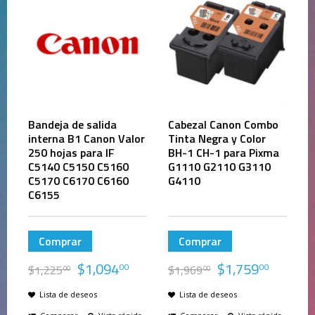
Bandeja de salida
Cabezal Canon Combo
interna B1 Canon Valor
Tinta Negra y Color
250 hojas para IF
BH-1 CH-1 para Pixma
C5140 C5150 C5160
G1110 G2110 G3110
C5170 C6170 C6160
G4110
C6155
Comprar
Comprar
$
1,094
$
1,759
00
00
$
1,225
$
1,969
00
00
Lista de deseos
Lista de deseos