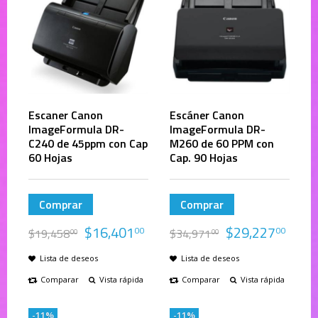
Escaner Canon
Escáner Canon
ImageFormula DR-
ImageFormula DR-
C240 de 45ppm con Cap
M260 de 60 PPM con
60 Hojas
Cap. 90 Hojas
Comprar
Comprar
$
16,401
$
29,227
00
00
$
19,458
$
34,971
00
00
Lista de deseos
Lista de deseos
Comparar
Vista rápida
Comparar
Vista rápida
-11%
-11%