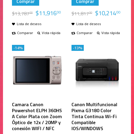
Comprar
Comprar
$
11,916
$
10,214
00
00
$
13,787
$
11,817
00
00
Lista de deseos
Lista de deseos
Comparar
Vista rápida
Comparar
Vista rápida
-14%
-13%
Camara Canon
Canon Multifuncional
Powershot ELPH 360HS
Pixma G3180 Color
A Color Plata con Zoom
Tinta Continua Wi-Fi
Óptico de 12x / 20MP y
Compatible
conexión WIFI / NFC
IOS/WINDOWS