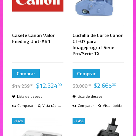
Casete Canon Valor
Cuchilla de Corte Canon
Feeding Unit-AR1
CT-07 para
Imageprograf Serie
Pro/Serie TX
Comprar
Comprar
$
12,324
$
2,665
00
00
$
14,259
$
3,008
00
00
Lista de deseos
Lista de deseos
Comparar
Vista rápida
Comparar
Vista rápida
-14%
-14%