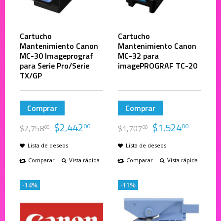
Cartucho
Cartucho
Mantenimiento Canon
Mantenimiento Canon
MC-30 Imageprograf
MC-32 para
para Serie Pro/Serie
imagePROGRAF TC-20
TX/GP
Comprar
Comprar
$
2,442
$
1,524
00
00
$
2,758
$
1,707
00
00
Lista de deseos
Lista de deseos
Comparar
Vista rápida
Comparar
Vista rápida
-14%
-11%