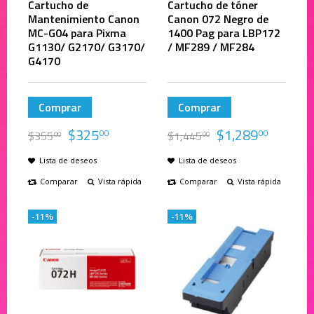
Cartucho de
Cartucho de tóner
Mantenimiento Canon
Canon 072 Negro de
MC-G04 para Pixma
1400 Pag para LBP172
G1130/ G2170/ G3170/
/ MF289 / MF284
G4170
Comprar
Comprar
$
325
$
1,289
00
00
$
355
$
1,445
00
00
Lista de deseos
Lista de deseos
Comparar
Vista rápida
Comparar
Vista rápida
-11%
-11%