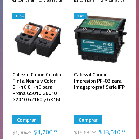
Comparar
Vista rápida
Comparar
Vista rápida
-11%
-14%
Cabezal Canon Combo
Cabezal Canon
Tinta Negra y Color
Impresion PF-03 para
BH-10 CH-10 para
imageprograf Serie IFP
Pixma G5010 G6010
G7010 G2160 y G3160
Comprar
Comprar
$
1,700
$
13,510
00
00
$
1,904
$
15,631
00
00