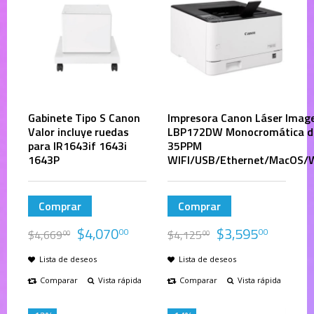
Gabinete Tipo S Canon
Impresora Canon Láser Imag
Valor incluye ruedas
LBP172DW Monocromática d
para IR1643if 1643i
35PPM
1643P
WIFI/USB/Ethernet/MacOS/
Comprar
Comprar
$
4,070
$
3,595
00
00
$
4,669
$
4,125
00
00
Lista de deseos
Lista de deseos
Comparar
Vista rápida
Comparar
Vista rápida