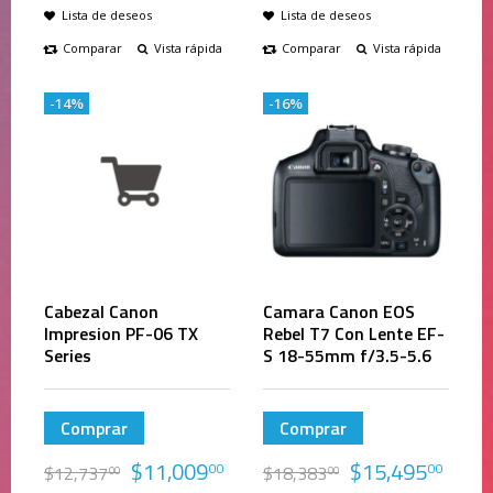
Lista de deseos
Lista de deseos
Comparar
Vista rápida
Comparar
Vista rápida
-14%
-16%
Cabezal Canon
Camara Canon EOS
Impresion PF-06 TX
Rebel T7 Con Lente EF-
Series
S 18-55mm f/3.5-5.6
Comprar
Comprar
$
11,009
$
15,495
00
00
$
12,737
$
18,383
00
00