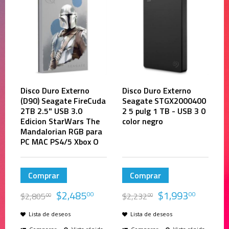
Disco Duro Externo
Disco Duro Externo
(D90) Seagate FireCuda
Seagate STGX2000400
2TB 2.5" USB 3.0
2 5 pulg 1 TB - USB 3 0
Edicion StarWars The
color negro
Mandalorian RGB para
PC MAC PS4/5 Xbox O
Comprar
Comprar
$
2,485
$
1,993
00
00
$
2,805
$
2,232
00
00
Lista de deseos
Lista de deseos