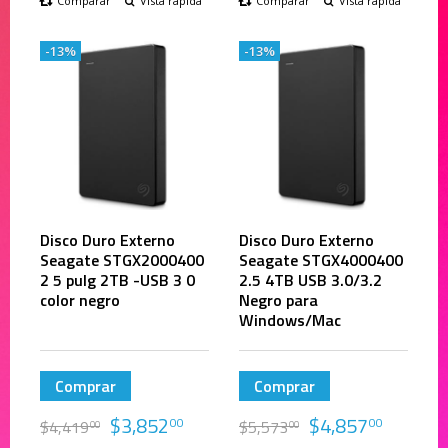
Comparar
Vista rápida
Comparar
Vista rápida
-13%
-13%
Disco Duro Externo
Disco Duro Externo
Seagate STGX2000400
Seagate STGX4000400
2 5 pulg 2TB -USB 3 0
2.5 4TB USB 3.0/3.2
color negro
Negro para
Windows/Mac
Comprar
Comprar
$
3,852
$
4,857
00
00
$
4,419
$
5,573
00
00